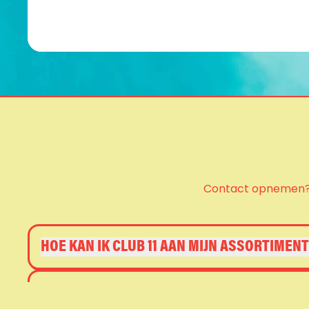
Contact opnemen? M
HOE KAN IK CLUB 11 AAN MIJN ASSORTIMEN
WAT IS DE LEVERTIJD?